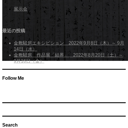
展示会
最近の投稿
金敷駸房エキシビション 2022年9月8日（木）～ 9月
14日（水）
金敷駸房 作品展「結界」 2022年8月20日（土）～
9月16日（金）
page-landing-5
Follow Me
Search